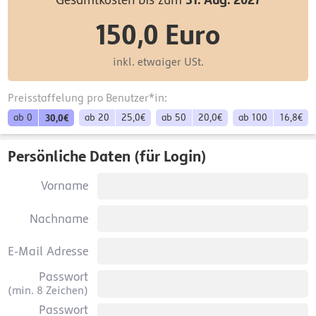
150,0
Euro
inkl. etwaiger USt.
Preisstaffelung pro Benutzer*in:
ab 0
30,0€
ab 20
25,0€
ab 50
20,0€
ab 100
16,8€
Persönliche Daten (für Login)
Vorname
Nachname
E-Mail Adresse
Passwort
(min. 8 Zeichen)
Passwort