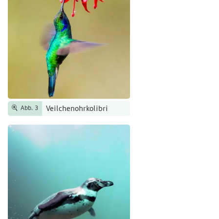
Veilchenohrkolibri
Abb. 3