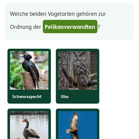
Welche beiden Vogelarten gehören
zur
Pelikanverwandten
Ordnung
der
?
Schwarzspecht
Uhu