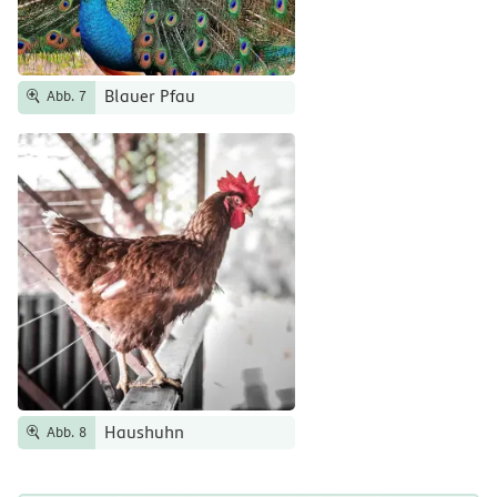
Blauer Pfau
Abb. 7
Haushuhn
Abb. 8