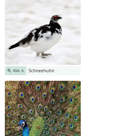
Schneehuhn
Abb. 6