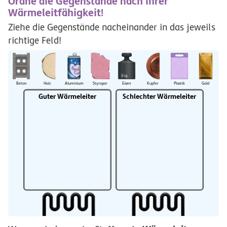
Ordne die Gegenstände nach ihrer
Wärmeleitfähigkeit!
Ziehe die Gegenstände nacheinander in das jeweils
richtige Feld!
Beton
Holz
Aluminium
Styropor
Eisen
Kupfer
Plastik
Gold
Guter
Wärmeleiter
Schlechter
Wärmeleiter