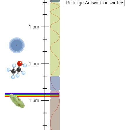
1 pm
1 nm
1 µm