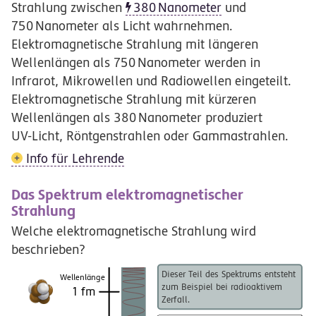
Strahlung zwischen
380
Nanometer
und
750
Nanometer
als Licht wahrnehmen.
Elektromagnetische Strahlung mit längeren
Wellenlängen als
750
Nanometer
werden in
Infrarot, Mikrowellen und Radiowellen eingeteilt.
Elektromagnetische Strahlung mit kürzeren
Wellenlängen als
380
Nanometer
produziert
UV-Licht
, Röntgenstrahlen oder Gammastrahlen.
Info für Lehrende
Das Spektrum elektromagnetischer
Strahlung
Welche elektromagnetische Strahlung wird
beschrieben?
Dieser Teil des Spektrums entsteht
Wellenlänge
zum Beispiel bei radioaktivem
1 fm
Zerfall.