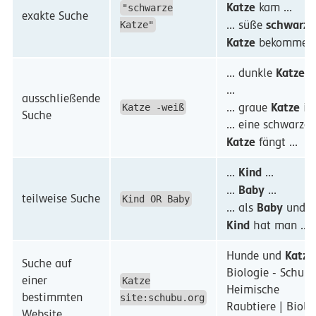
Katze
kam ...
"schwarze
exakte Suche
schwarze
... süße
Katze"
Katze
bekommen .
Katze
... dunkle
is
...
ausschließende
Katze
... graue
ist 
Katze -weiß
Suche
... eine schwarze
Katze
fängt ...
Kind
...
...
Baby
...
...
teilweise Suche
Kind OR Baby
Baby
... als
und a
Kind
hat man ...
Katze
Hunde und
Suche auf
Biologie - SchuB
einer
Katze
Heimische
bestimmten
site:schubu.org
Raubtiere | Biolo
Website