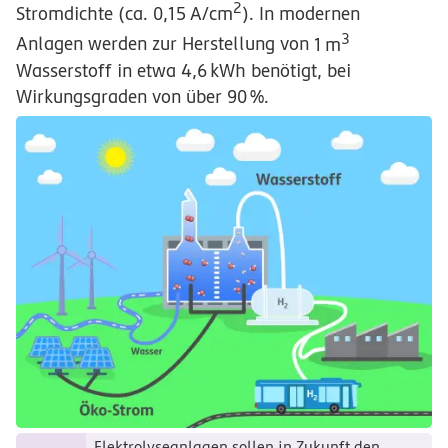
2
Stromdichte (ca.
0,15
A/cm
). In modernen
3
Anlagen werden zur Herstellung von
1
m
Wasserstoff in etwa
4,6
kWh
benötigt, bei
Wirkungsgraden von über
90
%
.
Elektrolyseanlagen sollen in Zukunft den