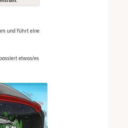
entrum
.
m und führt eine
assiert etwas/es