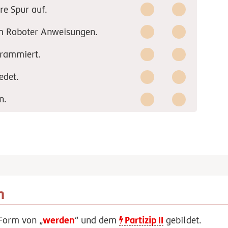
re Spur auf.
m Roboter Anweisungen.
grammiert.
edet.
n.
n
werden
Partizip II
 Form von „
“ und dem
gebildet.