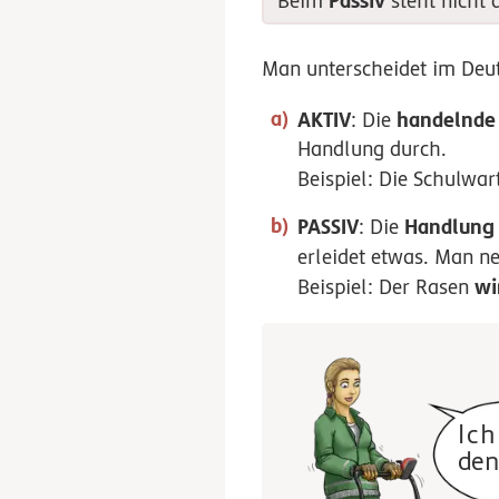
Passiv
Beim
steht nicht 
Man unterscheidet im De
AKTIV
handelnde
: Die
Handlung durch.
Beispiel: Die Schulwar
PASSIV
Handlung
: Die
erleidet etwas. Man n
wi
Beispiel: Der Rasen
Ic
den