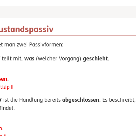
ustandspassiv
et man zwei Passivformen:
V
was
geschieht
teilt mit,
(welcher Vorgang)
.
sen
.
izip II
V
abgeschlossen
ist die Handlung bereits
. Es beschreib
indet.
n
.