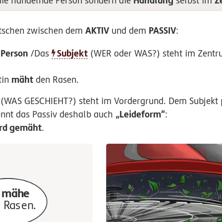
Handlung
Z
die handelnde Person sondern die
selbst im
AKTIV
PASSIV
utschen zwischen dem
und dem
:
 Person
Subjekt
/Das
(WER oder WAS?) steht im Zentru
mäht
tin
den Rasen.
(WAS GESCHIEHT?) steht im Vordergrund. Dem Subjekt p
„Leideform“
ennt das Passiv deshalb auch
:
rd gemäht
.
h
mähe
 Rasen.