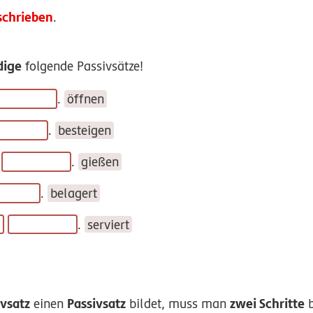
schrieben
.
dige
folgende Passivsätze!
.
öffnen
.
besteigen
.
gießen
.
belagert
.
serviert
vsatz
Passivsatz
zwei Schritte
einen
bildet, muss man
b