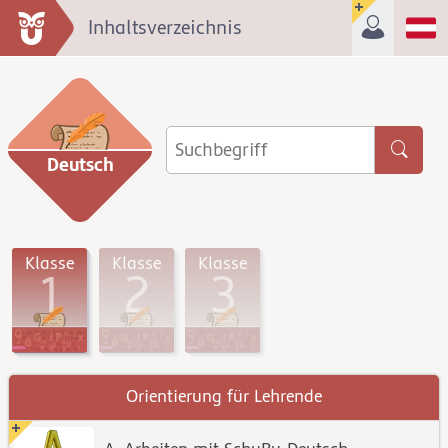
Inhaltsverzeichnis
Deutsch
Klasse
Klasse
Klasse
1
2
3
Orientierung für Lehrende